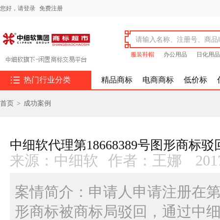
您好，
请登录
免费注册
服装鞋帽
办公用品
日化用品

热门行业分类
精品商标
电商商标
低价标
首页
>
成功案例
中细软代理第18668389号图形商标
来源：中细软
作者：王娜
201
案情简介：申请人申请注册在第16
形商标被商标局驳回，通过中