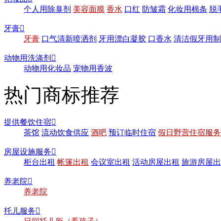
个人用除臭剂
美容面膜
香水
口红
防皱霜
化妆用棉条
脱
牙膏

牙膏
口气清新喷洒剂
牙用漂白凝胶
口香水
清洁假牙用制
动物用洗涤剂

动物用化妆品
宠物用香波
热门商标推荐
提供餐饮住宿

茶馆
流动饮食供应
酒吧
预订临时住宿
假日野营住宿服务
房屋设施服务

柜台出租
帐篷出租
会议室出租
活动房屋出租
旅游房屋出
养老院

养老院
托儿服务
