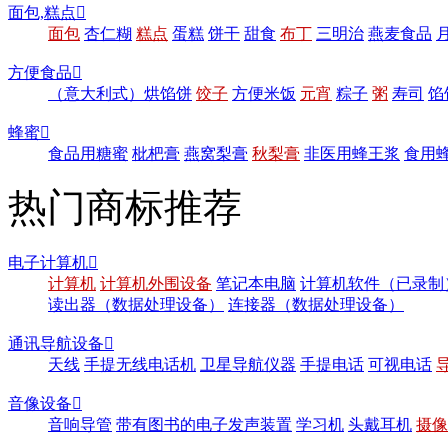
面包,糕点

面包
杏仁糊
糕点
蛋糕
饼干
甜食
布丁
三明治
燕麦食品
方便食品

（意大利式）烘馅饼
饺子
方便米饭
元宵
粽子
粥
寿司
馅
蜂蜜

食品用糖蜜
枇杷膏
燕窝梨膏
秋梨膏
非医用蜂王浆
食用
热门商标推荐
电子计算机

计算机
计算机外围设备
笔记本电脑
计算机软件（已录制
读出器（数据处理设备）
连接器（数据处理设备）
通讯导航设备

天线
手提无线电话机
卫星导航仪器
手提电话
可视电话
音像设备

音响导管
带有图书的电子发声装置
学习机
头戴耳机
摄像