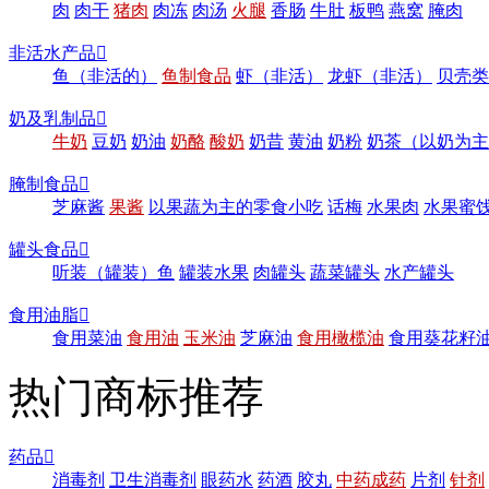
肉
肉干
猪肉
肉冻
肉汤
火腿
香肠
牛肚
板鸭
燕窝
腌肉
非活水产品

鱼（非活的）
鱼制食品
虾（非活）
龙虾（非活）
贝壳类
奶及乳制品

牛奶
豆奶
奶油
奶酪
酸奶
奶昔
黄油
奶粉
奶茶（以奶为主
腌制食品

芝麻酱
果酱
以果蔬为主的零食小吃
话梅
水果肉
水果蜜
罐头食品

听装（罐装）鱼
罐装水果
肉罐头
蔬菜罐头
水产罐头
食用油脂

食用菜油
食用油
玉米油
芝麻油
食用橄榄油
食用葵花籽
热门商标推荐
药品

消毒剂
卫生消毒剂
眼药水
药酒
胶丸
中药成药
片剂
针剂