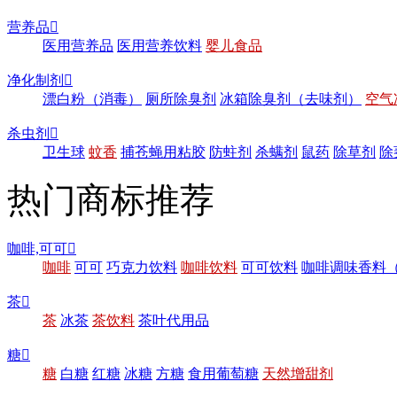
营养品

医用营养品
医用营养饮料
婴儿食品
净化制剂

漂白粉（消毒）
厕所除臭剂
冰箱除臭剂（去味剂）
空气
杀虫剂

卫生球
蚊香
捕苍蝇用粘胶
防蛀剂
杀螨剂
鼠药
除草剂
除
热门商标推荐
咖啡,可可

咖啡
可可
巧克力饮料
咖啡饮料
可可饮料
咖啡调味香料
茶

茶
冰茶
茶饮料
茶叶代用品
糖

糖
白糖
红糖
冰糖
方糖
食用葡萄糖
天然增甜剂