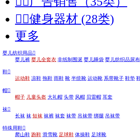


广告销售（35类）


健身器材 (28类)
更多
婴儿纺织用品

婴儿裤
婴儿全套衣
非纸制围涎
婴儿睡袋
婴儿纺织品尿布
鞋

运动鞋
凉鞋
拖鞋
雨鞋
靴
半统靴
运动靴
系带靴子
鞋垫
帽

帽子
儿童头盔
大礼帽
头带
风帽
贝雷帽
耳套
袜

长袜
袜
短袜
袜裤
袜套
袜带
吊袜带
绑腿
吊袜带
特殊用鞋

爬山鞋
跑鞋
滑雪靴
足球鞋
体操鞋
足球靴