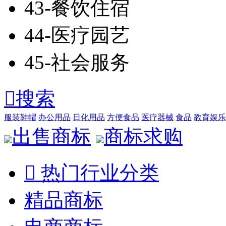
43-餐饮住宿
44-医疗园艺
45-社会服务

搜索
服装鞋帽
办公用品
日化用品
方便食品
医疗器械
食品
教育娱乐
出售商标
商标求购

热门行业分类
精品商标