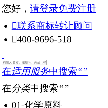
您好，
请登录
免费注册

联系商标转让顾问

400-9696-518
在
适用服务
中搜索
“
”
在
分类
中搜索
“
”
01-化学原料