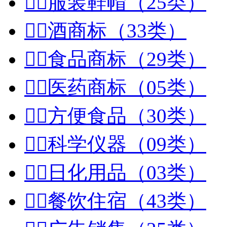


服装鞋帽（25类）


酒商标（33类）


食品商标（29类）


医药商标（05类）


方便食品（30类）


科学仪器（09类）


日化用品（03类）


餐饮住宿（43类）