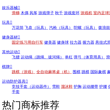
娱乐器械

滑梯
木偶
风筝
游戏弹子
秋千
游戏套环
游戏机
室内足球
玩具

万花筒
飞盘（玩具）
汽枪（玩具）
陀螺（玩具）
拨浪鼓
健身器材

固定练习用自行车
健美器
健身球
拉力器
握力器
悬挂式
其他运动

飞镖
运动绳（跳绳、拔河绳）
单杠
弹弓（体育用具）
滑
棋牌

跳棋（游戏）
全自动麻将桌（机）
围棋
跳棋
国际象棋
运动防护器具

竞技手套（运动器件）
雪鞋
溜冰鞋
护胸
运动腰带
护腰
手套
热门商标推荐