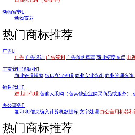
日间托儿所（看孩子）
动物寄养

动物寄养
热门商标推荐
广告

广告
广告设计
广告策划
广告稿的撰写
商业橱窗布置
电
工商管理辅助业

商业管理辅助
饭店商业管理
商业专业咨询
商业管理咨询
销售代理

进出口代理
替他人采购（替其他企业购买商品或服务）
办公事务

复印
将信息编入计算机数据库
文字处理
办公室用机器和
热门商标推荐