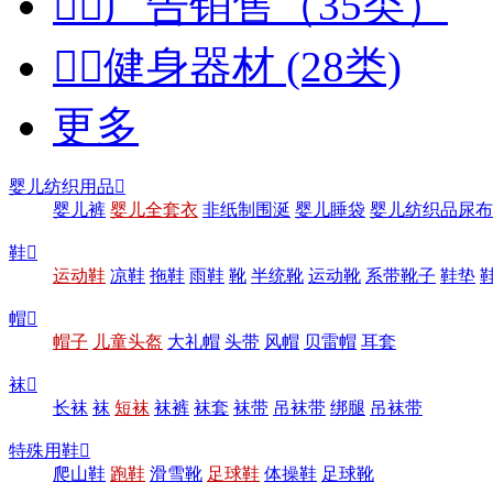


广告销售（35类）


健身器材 (28类)
更多
婴儿纺织用品

婴儿裤
婴儿全套衣
非纸制围涎
婴儿睡袋
婴儿纺织品尿布
鞋

运动鞋
凉鞋
拖鞋
雨鞋
靴
半统靴
运动靴
系带靴子
鞋垫
帽

帽子
儿童头盔
大礼帽
头带
风帽
贝雷帽
耳套
袜

长袜
袜
短袜
袜裤
袜套
袜带
吊袜带
绑腿
吊袜带
特殊用鞋

爬山鞋
跑鞋
滑雪靴
足球鞋
体操鞋
足球靴