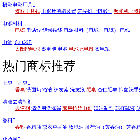
摄影电影用具

摄影器具包
电影片剪辑装置
闪光灯（摄影）
照相机（摄
电源材料

电缆
电话线
绝缘铜线
电源材料（电线、电缆）
电线
电池,充电器

太阳能电池
蓄电池
电池
电池充电器
蓄电瓶
热门商标推荐
肥皂，香皂

香皂
洗面奶
浴液
护发素
洗发液
肥皂
杏仁肥皂
抑菌洗手
清洁去渍制剂

去污剂
清洗用洗涤碱
家用抗静电剂
清洁制剂
苏打碱液
香料

香料
香精油
熏衣草香油
玫瑰油
薄荷油（芳香油）
芳香
化妆品
