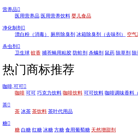
营养品

医用营养品
医用营养饮料
婴儿食品
净化制剂

漂白粉（消毒）
厕所除臭剂
冰箱除臭剂（去味剂）
空气
杀虫剂

卫生球
蚊香
捕苍蝇用粘胶
防蛀剂
杀螨剂
鼠药
除草剂
除
热门商标推荐
咖啡,可可

咖啡
可可
巧克力饮料
咖啡饮料
可可饮料
咖啡调味香料
茶

茶
冰茶
茶饮料
茶叶代用品
糖

糖
白糖
红糖
冰糖
方糖
食用葡萄糖
天然增甜剂