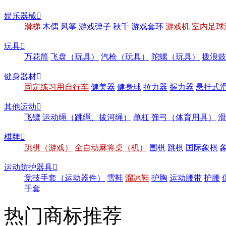
娱乐器械

滑梯
木偶
风筝
游戏弹子
秋千
游戏套环
游戏机
室内足球
玩具

万花筒
飞盘（玩具）
汽枪（玩具）
陀螺（玩具）
拨浪鼓
健身器材

固定练习用自行车
健美器
健身球
拉力器
握力器
悬挂式
其他运动

飞镖
运动绳（跳绳、拔河绳）
单杠
弹弓（体育用具）
滑
棋牌

跳棋（游戏）
全自动麻将桌（机）
围棋
跳棋
国际象棋
运动防护器具

竞技手套（运动器件）
雪鞋
溜冰鞋
护胸
运动腰带
护腰
手套
热门商标推荐