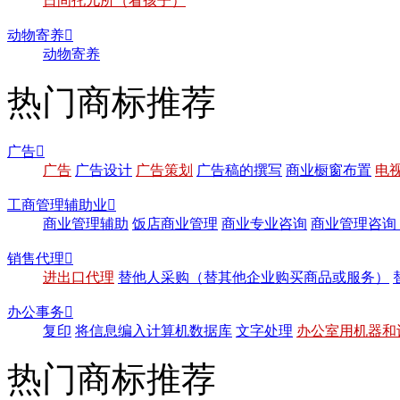
日间托儿所（看孩子）
动物寄养

动物寄养
热门商标推荐
广告

广告
广告设计
广告策划
广告稿的撰写
商业橱窗布置
电
工商管理辅助业

商业管理辅助
饭店商业管理
商业专业咨询
商业管理咨询
销售代理

进出口代理
替他人采购（替其他企业购买商品或服务）
办公事务

复印
将信息编入计算机数据库
文字处理
办公室用机器和
热门商标推荐