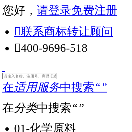
您好，
请登录
免费注册

联系商标转让顾问

400-9696-518
在
适用服务
中搜索
“
”
在
分类
中搜索
“
”
01-化学原料