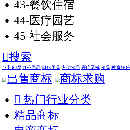
43-餐饮住宿
44-医疗园艺
45-社会服务

搜索
服装鞋帽
办公用品
日化用品
方便食品
医疗器械
食品
教育娱乐
出售商标
商标求购

热门行业分类
精品商标