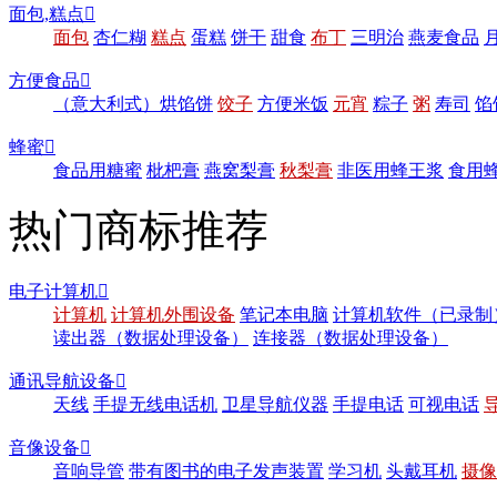
面包,糕点

面包
杏仁糊
糕点
蛋糕
饼干
甜食
布丁
三明治
燕麦食品
方便食品

（意大利式）烘馅饼
饺子
方便米饭
元宵
粽子
粥
寿司
馅
蜂蜜

食品用糖蜜
枇杷膏
燕窝梨膏
秋梨膏
非医用蜂王浆
食用
热门商标推荐
电子计算机

计算机
计算机外围设备
笔记本电脑
计算机软件（已录制
读出器（数据处理设备）
连接器（数据处理设备）
通讯导航设备

天线
手提无线电话机
卫星导航仪器
手提电话
可视电话
音像设备

音响导管
带有图书的电子发声装置
学习机
头戴耳机
摄像