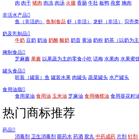
肉
肉干
猪肉
肉冻
肉汤
火腿
香肠
牛肚
板鸭
燕窝
腌肉
非活水产品

鱼（非活的）
鱼制食品
虾（非活）
龙虾（非活）
贝壳类
奶及乳制品

牛奶
豆奶
奶油
奶酪
酸奶
奶昔
黄油
奶粉
奶茶（以奶为主
腌制食品

芝麻酱
果酱
以果蔬为主的零食小吃
话梅
水果肉
水果蜜
罐头食品

听装（罐装）鱼
罐装水果
肉罐头
蔬菜罐头
水产罐头
食用油脂

食用菜油
食用油
玉米油
芝麻油
食用橄榄油
食用葵花籽
热门商标推荐
药品

消毒剂
卫生消毒剂
眼药水
药酒
胶丸
中药成药
片剂
针剂