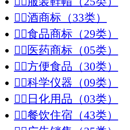


服装鞋帽（25类）


酒商标（33类）


食品商标（29类）


医药商标（05类）


方便食品（30类）


科学仪器（09类）


日化用品（03类）


餐饮住宿（43类）