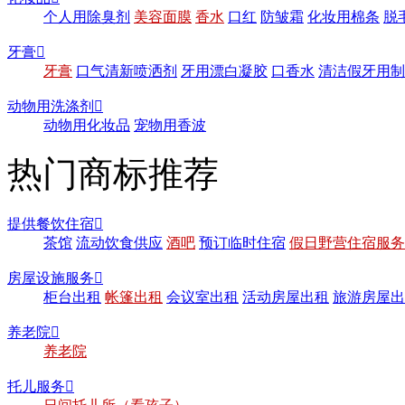
个人用除臭剂
美容面膜
香水
口红
防皱霜
化妆用棉条
脱
牙膏

牙膏
口气清新喷洒剂
牙用漂白凝胶
口香水
清洁假牙用制
动物用洗涤剂

动物用化妆品
宠物用香波
热门商标推荐
提供餐饮住宿

茶馆
流动饮食供应
酒吧
预订临时住宿
假日野营住宿服务
房屋设施服务

柜台出租
帐篷出租
会议室出租
活动房屋出租
旅游房屋出
养老院

养老院
托儿服务
