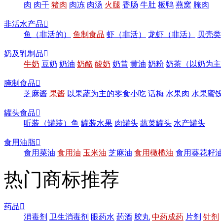
肉
肉干
猪肉
肉冻
肉汤
火腿
香肠
牛肚
板鸭
燕窝
腌肉
非活水产品

鱼（非活的）
鱼制食品
虾（非活）
龙虾（非活）
贝壳类
奶及乳制品

牛奶
豆奶
奶油
奶酪
酸奶
奶昔
黄油
奶粉
奶茶（以奶为主
腌制食品

芝麻酱
果酱
以果蔬为主的零食小吃
话梅
水果肉
水果蜜
罐头食品

听装（罐装）鱼
罐装水果
肉罐头
蔬菜罐头
水产罐头
食用油脂

食用菜油
食用油
玉米油
芝麻油
食用橄榄油
食用葵花籽
热门商标推荐
药品

消毒剂
卫生消毒剂
眼药水
药酒
胶丸
中药成药
片剂
针剂