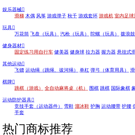
娱乐器械

滑梯
木偶
风筝
游戏弹子
秋千
游戏套环
游戏机
室内足球
玩具

万花筒
飞盘（玩具）
汽枪（玩具）
陀螺（玩具）
拨浪鼓
健身器材

固定练习用自行车
健美器
健身球
拉力器
握力器
悬挂式
其他运动

飞镖
运动绳（跳绳、拔河绳）
单杠
弹弓（体育用具）
滑
棋牌

跳棋（游戏）
全自动麻将桌（机）
围棋
跳棋
国际象棋
运动防护器具

竞技手套（运动器件）
雪鞋
溜冰鞋
护胸
运动腰带
护腰
手套
热门商标推荐