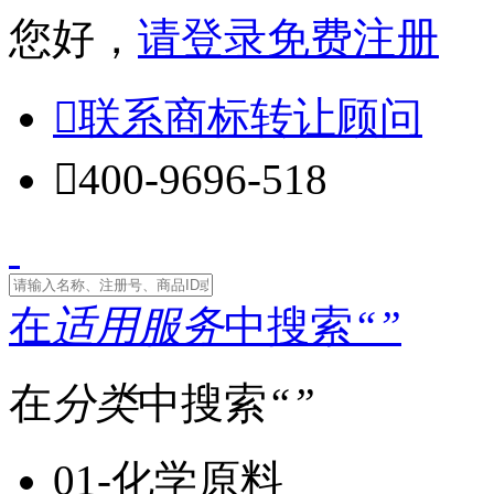
您好，
请登录
免费注册

联系商标转让顾问

400-9696-518
在
适用服务
中搜索
“
”
在
分类
中搜索
“
”
01-化学原料