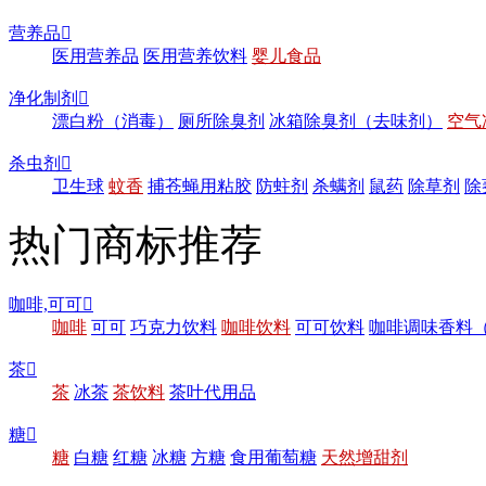
营养品

医用营养品
医用营养饮料
婴儿食品
净化制剂

漂白粉（消毒）
厕所除臭剂
冰箱除臭剂（去味剂）
空气
杀虫剂

卫生球
蚊香
捕苍蝇用粘胶
防蛀剂
杀螨剂
鼠药
除草剂
除
热门商标推荐
咖啡,可可

咖啡
可可
巧克力饮料
咖啡饮料
可可饮料
咖啡调味香料
茶

茶
冰茶
茶饮料
茶叶代用品
糖

糖
白糖
红糖
冰糖
方糖
食用葡萄糖
天然增甜剂