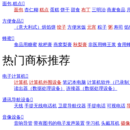
面包,糕点

面包
杏仁糊
糕点
蛋糕
饼干
甜食
布丁
三明治
燕麦食品
方便食品

（意大利式）烘馅饼
饺子
方便米饭
元宵
粽子
粥
寿司
馅
蜂蜜

食品用糖蜜
枇杷膏
燕窝梨膏
秋梨膏
非医用蜂王浆
食用
热门商标推荐
电子计算机

计算机
计算机外围设备
笔记本电脑
计算机软件（已录制
读出器（数据处理设备）
连接器（数据处理设备）
通讯导航设备

天线
手提无线电话机
卫星导航仪器
手提电话
可视电话
音像设备

音响导管
带有图书的电子发声装置
学习机
头戴耳机
摄像