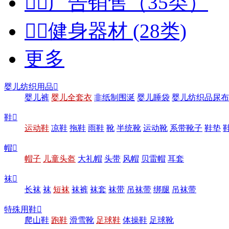


广告销售（35类）


健身器材 (28类)
更多
婴儿纺织用品

婴儿裤
婴儿全套衣
非纸制围涎
婴儿睡袋
婴儿纺织品尿布
鞋

运动鞋
凉鞋
拖鞋
雨鞋
靴
半统靴
运动靴
系带靴子
鞋垫
帽

帽子
儿童头盔
大礼帽
头带
风帽
贝雷帽
耳套
袜

长袜
袜
短袜
袜裤
袜套
袜带
吊袜带
绑腿
吊袜带
特殊用鞋

爬山鞋
跑鞋
滑雪靴
足球鞋
体操鞋
足球靴