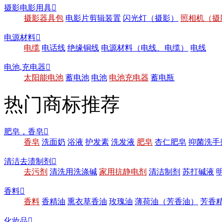
摄影电影用具

摄影器具包
电影片剪辑装置
闪光灯（摄影）
照相机（摄
电源材料

电缆
电话线
绝缘铜线
电源材料（电线、电缆）
电线
电池,充电器

太阳能电池
蓄电池
电池
电池充电器
蓄电瓶
热门商标推荐
肥皂，香皂

香皂
洗面奶
浴液
护发素
洗发液
肥皂
杏仁肥皂
抑菌洗手
清洁去渍制剂

去污剂
清洗用洗涤碱
家用抗静电剂
清洁制剂
苏打碱液
香料

香料
香精油
熏衣草香油
玫瑰油
薄荷油（芳香油）
芳香
化妆品
