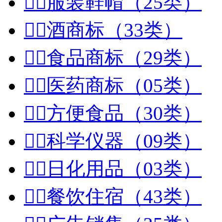


服装鞋帽（25类）


酒商标（33类）


食品商标（29类）


医药商标（05类）


方便食品（30类）


科学仪器（09类）


日化用品（03类）


餐饮住宿（43类）