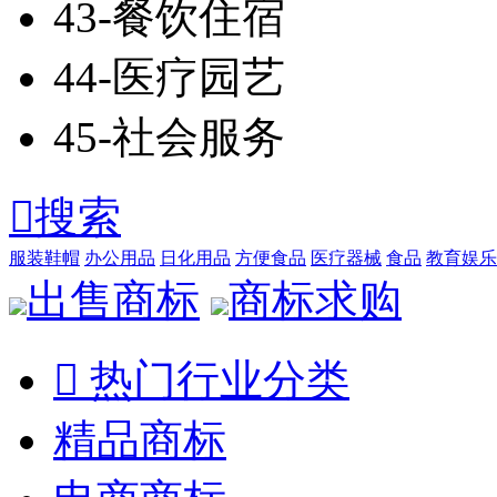
43-餐饮住宿
44-医疗园艺
45-社会服务

搜索
服装鞋帽
办公用品
日化用品
方便食品
医疗器械
食品
教育娱乐
出售商标
商标求购

热门行业分类
精品商标