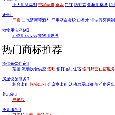
个人用除臭剂
美容面膜
香水
口红
防皱霜
化妆用棉条
脱
牙膏

牙膏
口气清新喷洒剂
牙用漂白凝胶
口香水
清洁假牙用制
动物用洗涤剂

动物用化妆品
宠物用香波
热门商标推荐
提供餐饮住宿

茶馆
流动饮食供应
酒吧
预订临时住宿
假日野营住宿服务
房屋设施服务

柜台出租
帐篷出租
会议室出租
活动房屋出租
旅游房屋出
养老院

养老院
托儿服务
