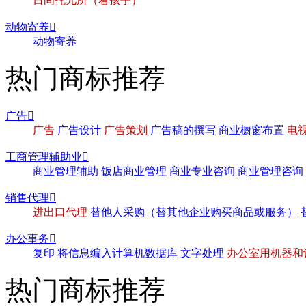
日间托儿所（看孩子）
动物寄养

动物寄养
热门商标推荐
广告

广告
广告设计
广告策划
广告稿的撰写
商业橱窗布置
电
工商管理辅助业

商业管理辅助
饭店商业管理
商业专业咨询
商业管理咨询
销售代理

进出口代理
替他人采购（替其他企业购买商品或服务）
办公事务

复印
将信息编入计算机数据库
文字处理
办公室用机器和
热门商标推荐