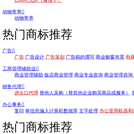
日间托儿所（看孩子）
动物寄养

动物寄养
热门商标推荐
广告

广告
广告设计
广告策划
广告稿的撰写
商业橱窗布置
电
工商管理辅助业

商业管理辅助
饭店商业管理
商业专业咨询
商业管理咨询
销售代理

进出口代理
替他人采购（替其他企业购买商品或服务）
办公事务

复印
将信息编入计算机数据库
文字处理
办公室用机器和
热门商标推荐