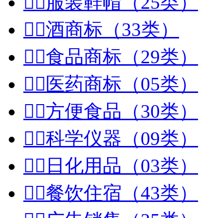


服装鞋帽（25类）


酒商标（33类）


食品商标（29类）


医药商标（05类）


方便食品（30类）


科学仪器（09类）


日化用品（03类）


餐饮住宿（43类）