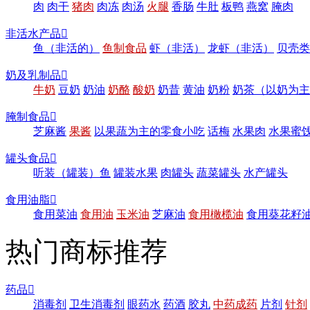
肉
肉干
猪肉
肉冻
肉汤
火腿
香肠
牛肚
板鸭
燕窝
腌肉
非活水产品

鱼（非活的）
鱼制食品
虾（非活）
龙虾（非活）
贝壳类
奶及乳制品

牛奶
豆奶
奶油
奶酪
酸奶
奶昔
黄油
奶粉
奶茶（以奶为主
腌制食品

芝麻酱
果酱
以果蔬为主的零食小吃
话梅
水果肉
水果蜜
罐头食品

听装（罐装）鱼
罐装水果
肉罐头
蔬菜罐头
水产罐头
食用油脂

食用菜油
食用油
玉米油
芝麻油
食用橄榄油
食用葵花籽
热门商标推荐
药品

消毒剂
卫生消毒剂
眼药水
药酒
胶丸
中药成药
片剂
针剂