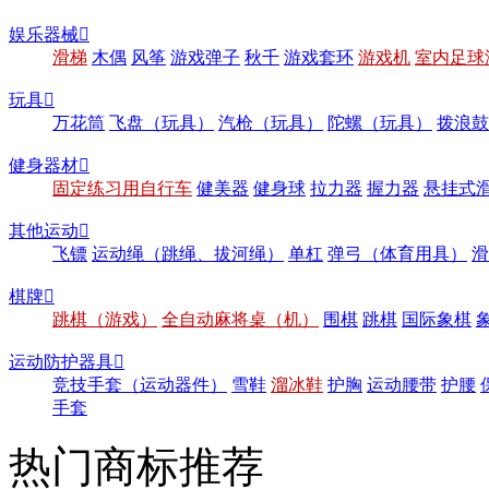
娱乐器械

滑梯
木偶
风筝
游戏弹子
秋千
游戏套环
游戏机
室内足球
玩具

万花筒
飞盘（玩具）
汽枪（玩具）
陀螺（玩具）
拨浪鼓
健身器材

固定练习用自行车
健美器
健身球
拉力器
握力器
悬挂式
其他运动

飞镖
运动绳（跳绳、拔河绳）
单杠
弹弓（体育用具）
滑
棋牌

跳棋（游戏）
全自动麻将桌（机）
围棋
跳棋
国际象棋
运动防护器具

竞技手套（运动器件）
雪鞋
溜冰鞋
护胸
运动腰带
护腰
手套
热门商标推荐