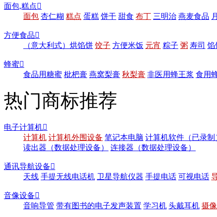
面包,糕点

面包
杏仁糊
糕点
蛋糕
饼干
甜食
布丁
三明治
燕麦食品
方便食品

（意大利式）烘馅饼
饺子
方便米饭
元宵
粽子
粥
寿司
馅
蜂蜜

食品用糖蜜
枇杷膏
燕窝梨膏
秋梨膏
非医用蜂王浆
食用
热门商标推荐
电子计算机

计算机
计算机外围设备
笔记本电脑
计算机软件（已录制
读出器（数据处理设备）
连接器（数据处理设备）
通讯导航设备

天线
手提无线电话机
卫星导航仪器
手提电话
可视电话
音像设备

音响导管
带有图书的电子发声装置
学习机
头戴耳机
摄像