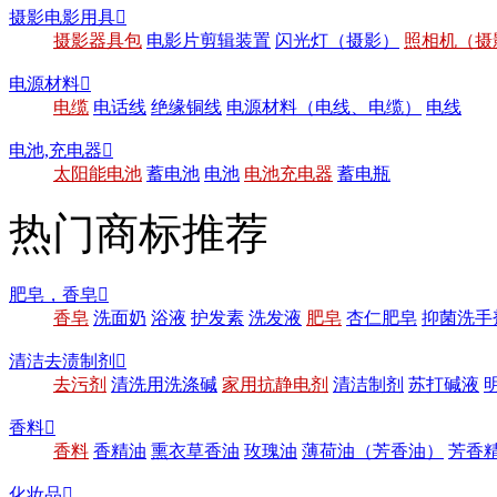
摄影电影用具

摄影器具包
电影片剪辑装置
闪光灯（摄影）
照相机（摄
电源材料

电缆
电话线
绝缘铜线
电源材料（电线、电缆）
电线
电池,充电器

太阳能电池
蓄电池
电池
电池充电器
蓄电瓶
热门商标推荐
肥皂，香皂

香皂
洗面奶
浴液
护发素
洗发液
肥皂
杏仁肥皂
抑菌洗手
清洁去渍制剂

去污剂
清洗用洗涤碱
家用抗静电剂
清洁制剂
苏打碱液
香料

香料
香精油
熏衣草香油
玫瑰油
薄荷油（芳香油）
芳香
化妆品
