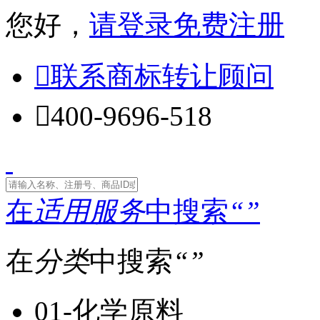
您好，
请登录
免费注册

联系商标转让顾问

400-9696-518
在
适用服务
中搜索
“
”
在
分类
中搜索
“
”
01-化学原料