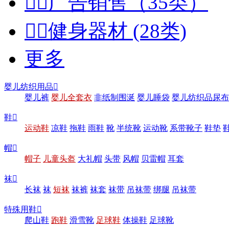


广告销售（35类）


健身器材 (28类)
更多
婴儿纺织用品

婴儿裤
婴儿全套衣
非纸制围涎
婴儿睡袋
婴儿纺织品尿布
鞋

运动鞋
凉鞋
拖鞋
雨鞋
靴
半统靴
运动靴
系带靴子
鞋垫
帽

帽子
儿童头盔
大礼帽
头带
风帽
贝雷帽
耳套
袜

长袜
袜
短袜
袜裤
袜套
袜带
吊袜带
绑腿
吊袜带
特殊用鞋

爬山鞋
跑鞋
滑雪靴
足球鞋
体操鞋
足球靴