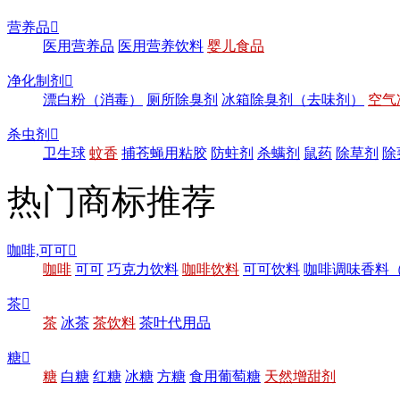
营养品

医用营养品
医用营养饮料
婴儿食品
净化制剂

漂白粉（消毒）
厕所除臭剂
冰箱除臭剂（去味剂）
空气
杀虫剂

卫生球
蚊香
捕苍蝇用粘胶
防蛀剂
杀螨剂
鼠药
除草剂
除
热门商标推荐
咖啡,可可

咖啡
可可
巧克力饮料
咖啡饮料
可可饮料
咖啡调味香料
茶

茶
冰茶
茶饮料
茶叶代用品
糖

糖
白糖
红糖
冰糖
方糖
食用葡萄糖
天然增甜剂