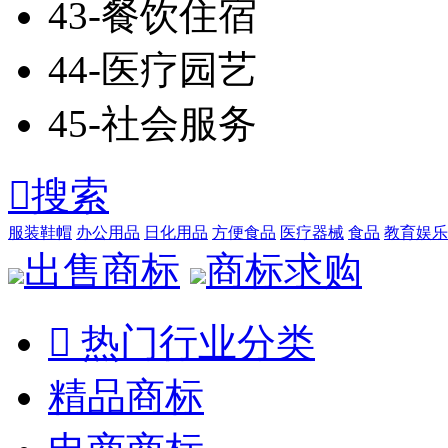
43-餐饮住宿
44-医疗园艺
45-社会服务

搜索
服装鞋帽
办公用品
日化用品
方便食品
医疗器械
食品
教育娱乐
出售商标
商标求购

热门行业分类
精品商标