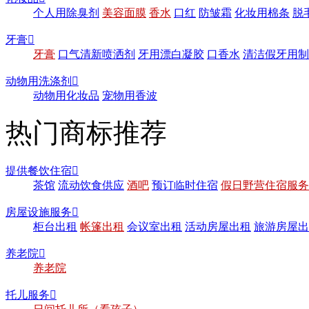
个人用除臭剂
美容面膜
香水
口红
防皱霜
化妆用棉条
脱
牙膏

牙膏
口气清新喷洒剂
牙用漂白凝胶
口香水
清洁假牙用制
动物用洗涤剂

动物用化妆品
宠物用香波
热门商标推荐
提供餐饮住宿

茶馆
流动饮食供应
酒吧
预订临时住宿
假日野营住宿服务
房屋设施服务

柜台出租
帐篷出租
会议室出租
活动房屋出租
旅游房屋出
养老院

养老院
托儿服务
