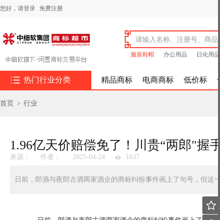
您好，
请登录
免费注册
服装鞋帽
办公用品
日化用品

热门行业分类
精品商标
电商商标
低价标
首页
>
行业
1.96亿天价赔偿免了！川贵“两郎"握
来源：
作者：
2025-04-24
1637
日前，郎酒与夜郎古酒两家酒企的商标纠纷事件画上了句号，但这
