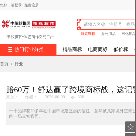
您好，
请登录
免费注册
服装鞋帽
办公用品
日化用品

热门行业分类
精品商标
电商商标
低价标
首页
>
行业
赔60万！舒达赢了跨境商标战，这记
来源：
作者：
2026-06-09
338
一个品牌花20多年在中国市场建立起的信任，竟然被几家境外空壳
的一场真实官司。
