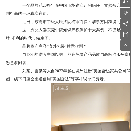

一个品牌花20多年在中国市场建立起的信任，竟然被几家境外

刚打赢的一场真实官司。
近日，东莞市中级人民法院终审判决：涉事方因跨境商标侵权

这一判决入选东莞中院知识产权保护十大案例，不仅是一次品

球"牟利的时代，结束了。

品牌资产岂容“海外包装”肆意收割？
自1998年进入中国以来，舒达凭借产品品质与高标准服务赢
恶意攀附者。
刘某、雷某等人自2022年起在境外注册“美国舒达家具公司”
圈、线下门店全渠道使用“美国舒达”等字样误导消费者。