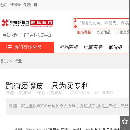
您好，
请登录
免费注册
服装鞋帽
办公用品
日化用品

热门行业分类
精品商标
电商商标
低价标
首页
>
行业
跑街磨嘴皮 只为卖专利
来源： 刘晓斌
作者： 刘晓斌
2008-08-15
187827
株洲一家企业以800万元购买个人专利，并建成了规模生产线，产
