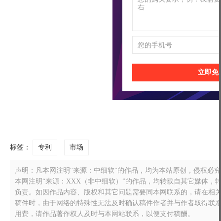
立即免
标签：
专利
市场
声明：凡本网注明"来源：中细软"的作品，均为本站原创，侵权必究！转载
本网注明“来源：XXX（非中细软）”的作品，均转载自其它媒体
负责。如因作品内容、版权和其它问题需要同本网联系的，请在相关作品刊
稿件时，由于网络的特殊性无法及时确认稿件作者并与作者取得联
用费，请作品著作权人及时与本网站联系，以便支付稿酬。