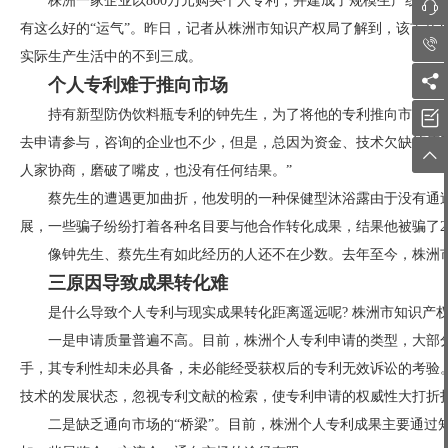
株洲一家企业以800万元购买个人专利，并建成了规模生产线，

有这么好的“运气”。昨日，记者从株洲市知识产权局了解到，该市从19

实际生产生活中的不到三成。

个人专利难于推向市场
持有新型防伪饮料瓶专利的钟先生，为了将他的专利推向市场，

去申请参与，咨询的企业也不少，但是，总因为资金、技术欠缺等原因

人家协商，磨破了嘴皮，也没有任何结果。”
蔡先生的遭遇更加曲折，他发明的一种保健型沐浴露由于没有通
展，一些骗子纷纷打着各种名目要与他合作转化成果，结果他被骗了
像钟先生、蔡先生有如此经历的人还不在少数。去年至今，株洲市拥
三原因导致成果转化难
是什么导致个人专利与现实成果转化距离遥远呢? 株洲市知识产
一是申请质量普遍不高。目前，株洲个人专利申请的类型，大部
手，其专利性却未必具备，未必能经受获权后的专利无效诉讼的考验
技术的发展状态，忽视专利文献的检索，使专利申请的权威性大打折
二是缺乏通向市场的“桥梁”。目前，株洲个人专利成果主要通过