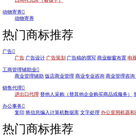
日间托儿所（看孩子）
动物寄养

动物寄养
热门商标推荐
广告

广告
广告设计
广告策划
广告稿的撰写
商业橱窗布置
电
工商管理辅助业

商业管理辅助
饭店商业管理
商业专业咨询
商业管理咨询
销售代理

进出口代理
替他人采购（替其他企业购买商品或服务）
办公事务

复印
将信息编入计算机数据库
文字处理
办公室用机器和
热门商标推荐