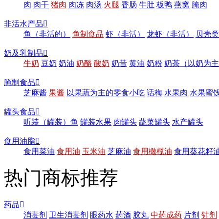
肉
肉干
猪肉
肉冻
肉汤
火腿
香肠
牛肚
板鸭
燕窝
腌肉
非活水产品

鱼（非活的）
鱼制食品
虾（非活）
龙虾（非活）
贝壳类
奶及乳制品

牛奶
豆奶
奶油
奶酪
酸奶
奶昔
黄油
奶粉
奶茶（以奶为主
腌制食品

芝麻酱
果酱
以果蔬为主的零食小吃
话梅
水果肉
水果蜜
罐头食品

听装（罐装）鱼
罐装水果
肉罐头
蔬菜罐头
水产罐头
食用油脂

食用菜油
食用油
玉米油
芝麻油
食用橄榄油
食用葵花籽
热门商标推荐
药品

消毒剂
卫生消毒剂
眼药水
药酒
胶丸
中药成药
片剂
针剂