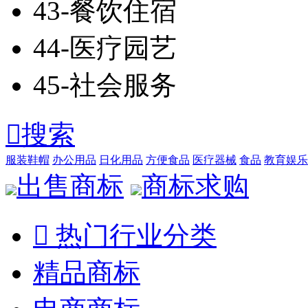
43-餐饮住宿
44-医疗园艺
45-社会服务

搜索
服装鞋帽
办公用品
日化用品
方便食品
医疗器械
食品
教育娱乐
出售商标
商标求购

热门行业分类
精品商标