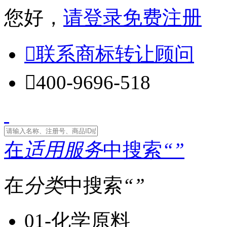
您好，
请登录
免费注册

联系商标转让顾问

400-9696-518
在
适用服务
中搜索
“
”
在
分类
中搜索
“
”
01-化学原料