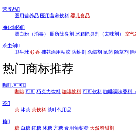
营养品

医用营养品
医用营养饮料
婴儿食品
净化制剂

漂白粉（消毒）
厕所除臭剂
冰箱除臭剂（去味剂）
空气
杀虫剂

卫生球
蚊香
捕苍蝇用粘胶
防蛀剂
杀螨剂
鼠药
除草剂
除
热门商标推荐
咖啡,可可

咖啡
可可
巧克力饮料
咖啡饮料
可可饮料
咖啡调味香料
茶

茶
冰茶
茶饮料
茶叶代用品
糖

糖
白糖
红糖
冰糖
方糖
食用葡萄糖
天然增甜剂