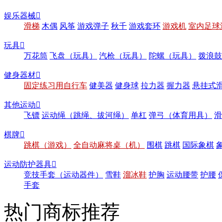
娱乐器械

滑梯
木偶
风筝
游戏弹子
秋千
游戏套环
游戏机
室内足球
玩具

万花筒
飞盘（玩具）
汽枪（玩具）
陀螺（玩具）
拨浪鼓
健身器材

固定练习用自行车
健美器
健身球
拉力器
握力器
悬挂式
其他运动

飞镖
运动绳（跳绳、拔河绳）
单杠
弹弓（体育用具）
滑
棋牌

跳棋（游戏）
全自动麻将桌（机）
围棋
跳棋
国际象棋
运动防护器具

竞技手套（运动器件）
雪鞋
溜冰鞋
护胸
运动腰带
护腰
手套
热门商标推荐