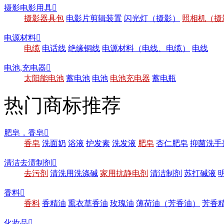
摄影电影用具

摄影器具包
电影片剪辑装置
闪光灯（摄影）
照相机（摄
电源材料

电缆
电话线
绝缘铜线
电源材料（电线、电缆）
电线
电池,充电器

太阳能电池
蓄电池
电池
电池充电器
蓄电瓶
热门商标推荐
肥皂，香皂

香皂
洗面奶
浴液
护发素
洗发液
肥皂
杏仁肥皂
抑菌洗手
清洁去渍制剂

去污剂
清洗用洗涤碱
家用抗静电剂
清洁制剂
苏打碱液
香料

香料
香精油
熏衣草香油
玫瑰油
薄荷油（芳香油）
芳香
化妆品
