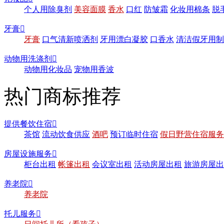
个人用除臭剂
美容面膜
香水
口红
防皱霜
化妆用棉条
脱
牙膏

牙膏
口气清新喷洒剂
牙用漂白凝胶
口香水
清洁假牙用制
动物用洗涤剂

动物用化妆品
宠物用香波
热门商标推荐
提供餐饮住宿

茶馆
流动饮食供应
酒吧
预订临时住宿
假日野营住宿服务
房屋设施服务

柜台出租
帐篷出租
会议室出租
活动房屋出租
旅游房屋出
养老院

养老院
托儿服务
