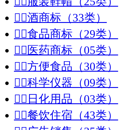


服装鞋帽（25类）


酒商标（33类）


食品商标（29类）


医药商标（05类）


方便食品（30类）


科学仪器（09类）


日化用品（03类）


餐饮住宿（43类）