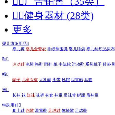


广告销售（35类）


健身器材 (28类)
更多
婴儿纺织用品

婴儿裤
婴儿全套衣
非纸制围涎
婴儿睡袋
婴儿纺织品尿布
鞋

运动鞋
凉鞋
拖鞋
雨鞋
靴
半统靴
运动靴
系带靴子
鞋垫
帽

帽子
儿童头盔
大礼帽
头带
风帽
贝雷帽
耳套
袜

长袜
袜
短袜
袜裤
袜套
袜带
吊袜带
绑腿
吊袜带
特殊用鞋

爬山鞋
跑鞋
滑雪靴
足球鞋
体操鞋
足球靴