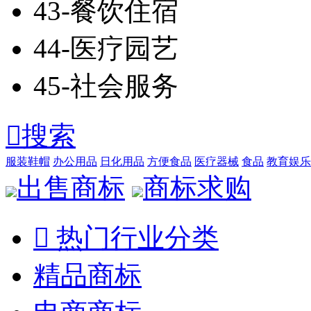
43-餐饮住宿
44-医疗园艺
45-社会服务

搜索
服装鞋帽
办公用品
日化用品
方便食品
医疗器械
食品
教育娱乐
出售商标
商标求购

热门行业分类
精品商标