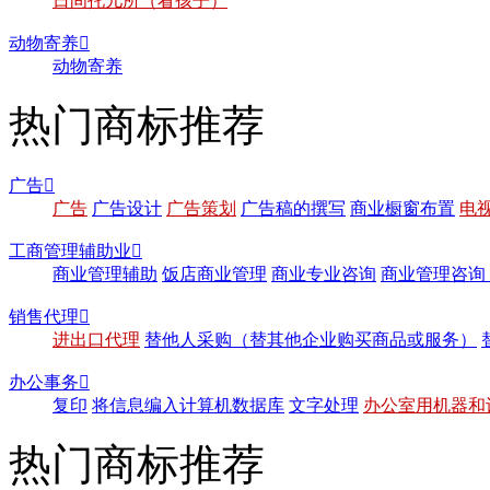
日间托儿所（看孩子）
动物寄养

动物寄养
热门商标推荐
广告

广告
广告设计
广告策划
广告稿的撰写
商业橱窗布置
电
工商管理辅助业

商业管理辅助
饭店商业管理
商业专业咨询
商业管理咨询
销售代理

进出口代理
替他人采购（替其他企业购买商品或服务）
办公事务

复印
将信息编入计算机数据库
文字处理
办公室用机器和
热门商标推荐