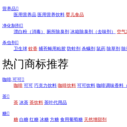
营养品

医用营养品
医用营养饮料
婴儿食品
净化制剂

漂白粉（消毒）
厕所除臭剂
冰箱除臭剂（去味剂）
空气
杀虫剂

卫生球
蚊香
捕苍蝇用粘胶
防蛀剂
杀螨剂
鼠药
除草剂
除
热门商标推荐
咖啡,可可

咖啡
可可
巧克力饮料
咖啡饮料
可可饮料
咖啡调味香料
茶

茶
冰茶
茶饮料
茶叶代用品
糖

糖
白糖
红糖
冰糖
方糖
食用葡萄糖
天然增甜剂