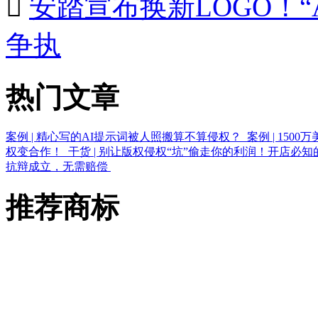

安踏宣布换新LOGO！“
争执
热门文章
案例 | 精心写的AI提示词被人照搬算不算侵权？
案例 | 15
权变合作！
干货 | 别让版权侵权“坑”偷走你的利润！开店必
抗辩成立，无需赔偿
推荐商标