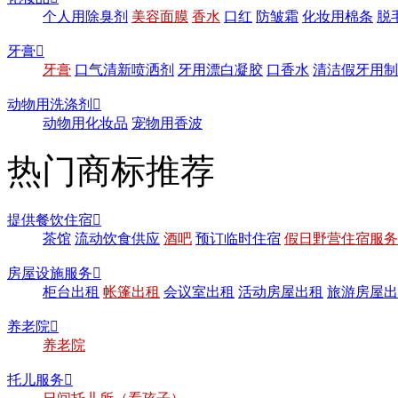
个人用除臭剂
美容面膜
香水
口红
防皱霜
化妆用棉条
脱
牙膏

牙膏
口气清新喷洒剂
牙用漂白凝胶
口香水
清洁假牙用制
动物用洗涤剂

动物用化妆品
宠物用香波
热门商标推荐
提供餐饮住宿

茶馆
流动饮食供应
酒吧
预订临时住宿
假日野营住宿服务
房屋设施服务

柜台出租
帐篷出租
会议室出租
活动房屋出租
旅游房屋出
养老院

养老院
托儿服务
