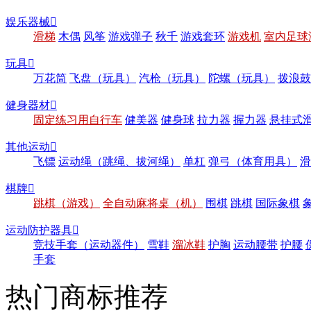
娱乐器械

滑梯
木偶
风筝
游戏弹子
秋千
游戏套环
游戏机
室内足球
玩具

万花筒
飞盘（玩具）
汽枪（玩具）
陀螺（玩具）
拨浪鼓
健身器材

固定练习用自行车
健美器
健身球
拉力器
握力器
悬挂式
其他运动

飞镖
运动绳（跳绳、拔河绳）
单杠
弹弓（体育用具）
滑
棋牌

跳棋（游戏）
全自动麻将桌（机）
围棋
跳棋
国际象棋
运动防护器具

竞技手套（运动器件）
雪鞋
溜冰鞋
护胸
运动腰带
护腰
手套
热门商标推荐