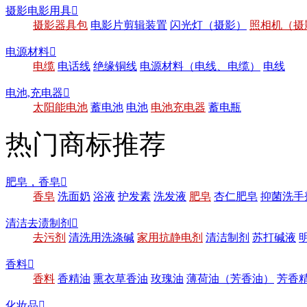
摄影电影用具

摄影器具包
电影片剪辑装置
闪光灯（摄影）
照相机（摄
电源材料

电缆
电话线
绝缘铜线
电源材料（电线、电缆）
电线
电池,充电器

太阳能电池
蓄电池
电池
电池充电器
蓄电瓶
热门商标推荐
肥皂，香皂

香皂
洗面奶
浴液
护发素
洗发液
肥皂
杏仁肥皂
抑菌洗手
清洁去渍制剂

去污剂
清洗用洗涤碱
家用抗静电剂
清洁制剂
苏打碱液
香料

香料
香精油
熏衣草香油
玫瑰油
薄荷油（芳香油）
芳香
化妆品
