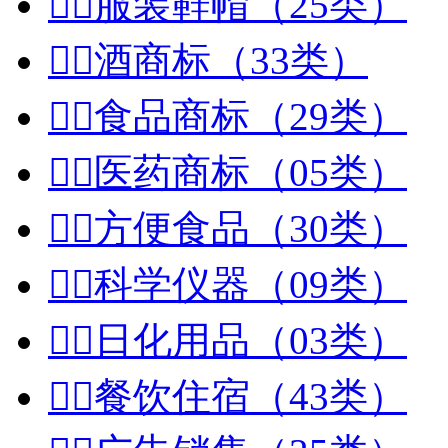


服装鞋帽（25类）


酒商标（33类）


食品商标（29类）


医药商标（05类）


方便食品（30类）


科学仪器（09类）


日化用品（03类）


餐饮住宿（43类）