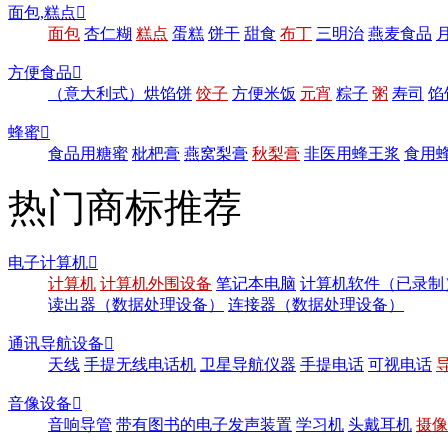
面包,糕点

面包
杏仁糊
糕点
蛋糕
饼干
甜食
布丁
三明治
燕麦食品
方便食品

（意大利式）烘馅饼
饺子
方便米饭
元宵
粽子
粥
寿司
馅
蜂蜜

食品用糖蜜
枇杷膏
燕窝梨膏
秋梨膏
非医用蜂王浆
食用
热门商标推荐
电子计算机

计算机
计算机外围设备
笔记本电脑
计算机软件（已录制
读出器（数据处理设备）
连接器（数据处理设备）
通讯导航设备

天线
手提无线电话机
卫星导航仪器
手提电话
可视电话
音像设备

音响导管
带有图书的电子发声装置
学习机
头戴耳机
摄像