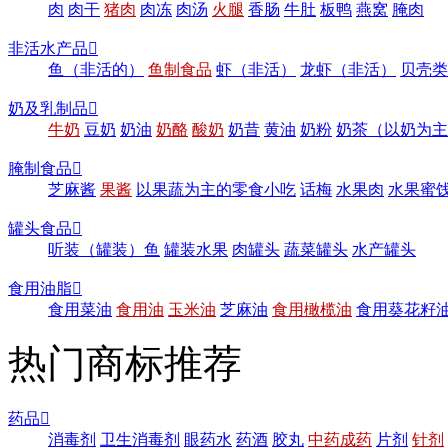
肉
肉干
猪肉
肉冻
肉汤
火腿
香肠
牛肚
板鸭
燕窝
腌肉
非活水产品

鱼（非活的）
鱼制食品
虾（非活）
龙虾（非活）
贝壳类
奶及乳制品

牛奶
豆奶
奶油
奶酪
酸奶
奶昔
黄油
奶粉
奶茶（以奶为主
腌制食品

芝麻酱
果酱
以果蔬为主的零食小吃
话梅
水果肉
水果蜜
罐头食品

听装（罐装）鱼
罐装水果
肉罐头
蔬菜罐头
水产罐头
食用油脂

食用菜油
食用油
玉米油
芝麻油
食用橄榄油
食用葵花籽
热门商标推荐
药品

消毒剂
卫生消毒剂
眼药水
药酒
胶丸
中药成药
片剂
针剂