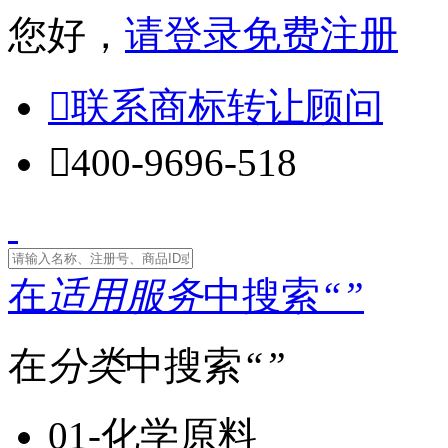
您好，
请登录
免费注册

联系商标转让顾问

400-9696-518
在
适用服务
中搜索
“
”
在
分类
中搜索
“
”
01-化学原料