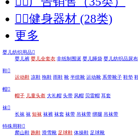


广告销售（35类）


健身器材 (28类)
更多
婴儿纺织用品

婴儿裤
婴儿全套衣
非纸制围涎
婴儿睡袋
婴儿纺织品尿布
鞋

运动鞋
凉鞋
拖鞋
雨鞋
靴
半统靴
运动靴
系带靴子
鞋垫
帽

帽子
儿童头盔
大礼帽
头带
风帽
贝雷帽
耳套
袜

长袜
袜
短袜
袜裤
袜套
袜带
吊袜带
绑腿
吊袜带
特殊用鞋

爬山鞋
跑鞋
滑雪靴
足球鞋
体操鞋
足球靴