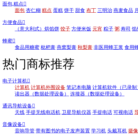
面包,糕点

面包
杏仁糊
糕点
蛋糕
饼干
甜食
布丁
三明治
燕麦食品
方便食品

（意大利式）烘馅饼
饺子
方便米饭
元宵
粽子
粥
寿司
馅
蜂蜜

食品用糖蜜
枇杷膏
燕窝梨膏
秋梨膏
非医用蜂王浆
食用
热门商标推荐
电子计算机

计算机
计算机外围设备
笔记本电脑
计算机软件（已录制
读出器（数据处理设备）
连接器（数据处理设备）
通讯导航设备

天线
手提无线电话机
卫星导航仪器
手提电话
可视电话
音像设备

音响导管
带有图书的电子发声装置
学习机
头戴耳机
摄像