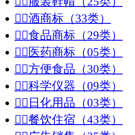


服装鞋帽（25类）


酒商标（33类）


食品商标（29类）


医药商标（05类）


方便食品（30类）


科学仪器（09类）


日化用品（03类）


餐饮住宿（43类）