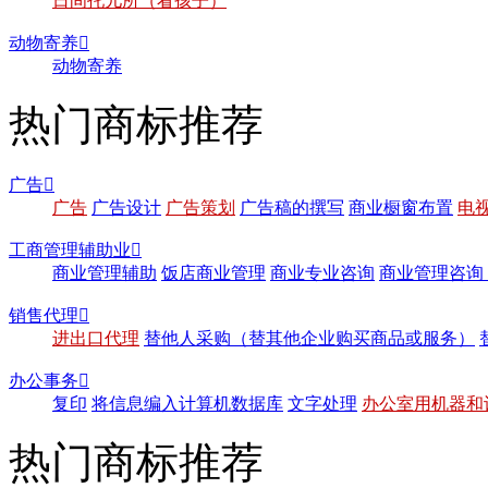
日间托儿所（看孩子）
动物寄养

动物寄养
热门商标推荐
广告

广告
广告设计
广告策划
广告稿的撰写
商业橱窗布置
电
工商管理辅助业

商业管理辅助
饭店商业管理
商业专业咨询
商业管理咨询
销售代理

进出口代理
替他人采购（替其他企业购买商品或服务）
办公事务

复印
将信息编入计算机数据库
文字处理
办公室用机器和
热门商标推荐