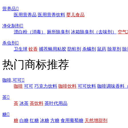
营养品

医用营养品
医用营养饮料
婴儿食品
净化制剂

漂白粉（消毒）
厕所除臭剂
冰箱除臭剂（去味剂）
空气
杀虫剂

卫生球
蚊香
捕苍蝇用粘胶
防蛀剂
杀螨剂
鼠药
除草剂
除
热门商标推荐
咖啡,可可

咖啡
可可
巧克力饮料
咖啡饮料
可可饮料
咖啡调味香料
茶

茶
冰茶
茶饮料
茶叶代用品
糖

糖
白糖
红糖
冰糖
方糖
食用葡萄糖
天然增甜剂