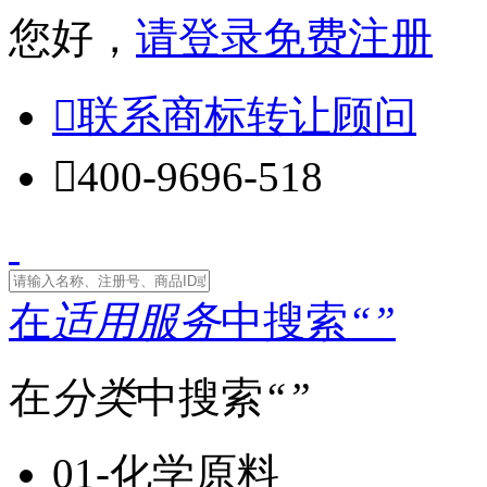
您好，
请登录
免费注册

联系商标转让顾问

400-9696-518
在
适用服务
中搜索
“
”
在
分类
中搜索
“
”
01-化学原料