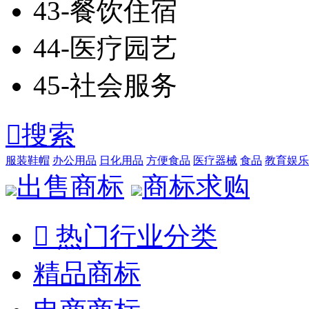
43-餐饮住宿
44-医疗园艺
45-社会服务

搜索
服装鞋帽
办公用品
日化用品
方便食品
医疗器械
食品
教育娱乐
出售商标
商标求购

热门行业分类
精品商标