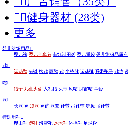


广告销售（35类）


健身器材 (28类)
更多
婴儿纺织用品

婴儿裤
婴儿全套衣
非纸制围涎
婴儿睡袋
婴儿纺织品尿布
鞋

运动鞋
凉鞋
拖鞋
雨鞋
靴
半统靴
运动靴
系带靴子
鞋垫
帽

帽子
儿童头盔
大礼帽
头带
风帽
贝雷帽
耳套
袜

长袜
袜
短袜
袜裤
袜套
袜带
吊袜带
绑腿
吊袜带
特殊用鞋

爬山鞋
跑鞋
滑雪靴
足球鞋
体操鞋
足球靴