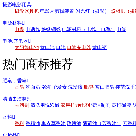
摄影电影用具

摄影器具包
电影片剪辑装置
闪光灯（摄影）
照相机（摄
电源材料

电缆
电话线
绝缘铜线
电源材料（电线、电缆）
电线
电池,充电器

太阳能电池
蓄电池
电池
电池充电器
蓄电瓶
热门商标推荐
肥皂，香皂

香皂
洗面奶
浴液
护发素
洗发液
肥皂
杏仁肥皂
抑菌洗手
清洁去渍制剂

去污剂
清洗用洗涤碱
家用抗静电剂
清洁制剂
苏打碱液
香料

香料
香精油
熏衣草香油
玫瑰油
薄荷油（芳香油）
芳香
化妆品
