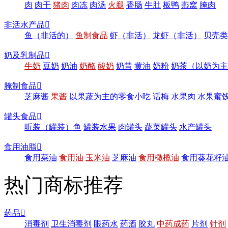
肉
肉干
猪肉
肉冻
肉汤
火腿
香肠
牛肚
板鸭
燕窝
腌肉
非活水产品

鱼（非活的）
鱼制食品
虾（非活）
龙虾（非活）
贝壳类
奶及乳制品

牛奶
豆奶
奶油
奶酪
酸奶
奶昔
黄油
奶粉
奶茶（以奶为主
腌制食品

芝麻酱
果酱
以果蔬为主的零食小吃
话梅
水果肉
水果蜜
罐头食品

听装（罐装）鱼
罐装水果
肉罐头
蔬菜罐头
水产罐头
食用油脂

食用菜油
食用油
玉米油
芝麻油
食用橄榄油
食用葵花籽
热门商标推荐
药品

消毒剂
卫生消毒剂
眼药水
药酒
胶丸
中药成药
片剂
针剂