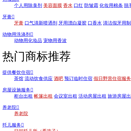
个人用除臭剂
美容面膜
香水
口红
防皱霜
化妆用棉条
脱
牙膏

牙膏
口气清新喷洒剂
牙用漂白凝胶
口香水
清洁假牙用制
动物用洗涤剂

动物用化妆品
宠物用香波
热门商标推荐
提供餐饮住宿

茶馆
流动饮食供应
酒吧
预订临时住宿
假日野营住宿服务
房屋设施服务

柜台出租
帐篷出租
会议室出租
活动房屋出租
旅游房屋出
养老院

养老院
托儿服务
