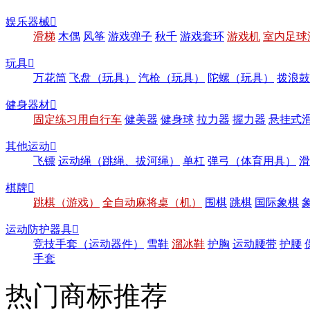
娱乐器械

滑梯
木偶
风筝
游戏弹子
秋千
游戏套环
游戏机
室内足球
玩具

万花筒
飞盘（玩具）
汽枪（玩具）
陀螺（玩具）
拨浪鼓
健身器材

固定练习用自行车
健美器
健身球
拉力器
握力器
悬挂式
其他运动

飞镖
运动绳（跳绳、拔河绳）
单杠
弹弓（体育用具）
滑
棋牌

跳棋（游戏）
全自动麻将桌（机）
围棋
跳棋
国际象棋
运动防护器具

竞技手套（运动器件）
雪鞋
溜冰鞋
护胸
运动腰带
护腰
手套
热门商标推荐