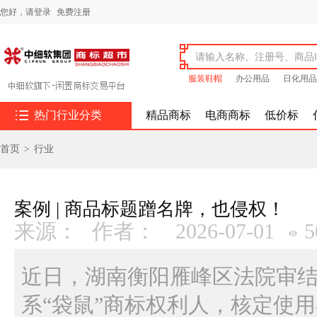
您好，
请登录
免费注册
服装鞋帽
办公用品
日化用品

热门行业分类
精品商标
电商商标
低价标
首页
>
行业
案例 | 商品标题蹭名牌，也侵权！
来源：
作者：
2026-07-01
5
近日，湖南衡阳雁峰区法院审
系“袋鼠”商标权利人，核定使