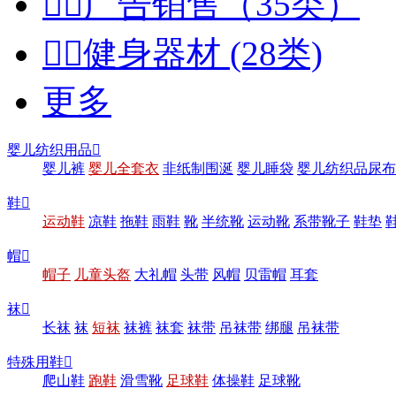


广告销售（35类）


健身器材 (28类)
更多
婴儿纺织用品

婴儿裤
婴儿全套衣
非纸制围涎
婴儿睡袋
婴儿纺织品尿布
鞋

运动鞋
凉鞋
拖鞋
雨鞋
靴
半统靴
运动靴
系带靴子
鞋垫
帽

帽子
儿童头盔
大礼帽
头带
风帽
贝雷帽
耳套
袜

长袜
袜
短袜
袜裤
袜套
袜带
吊袜带
绑腿
吊袜带
特殊用鞋

爬山鞋
跑鞋
滑雪靴
足球鞋
体操鞋
足球靴