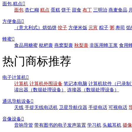
面包,糕点

面包
杏仁糊
糕点
蛋糕
饼干
甜食
布丁
三明治
燕麦食品
方便食品

（意大利式）烘馅饼
饺子
方便米饭
元宵
粽子
粥
寿司
馅
蜂蜜

食品用糖蜜
枇杷膏
燕窝梨膏
秋梨膏
非医用蜂王浆
食用
热门商标推荐
电子计算机

计算机
计算机外围设备
笔记本电脑
计算机软件（已录制
读出器（数据处理设备）
连接器（数据处理设备）
通讯导航设备

天线
手提无线电话机
卫星导航仪器
手提电话
可视电话
音像设备

音响导管
带有图书的电子发声装置
学习机
头戴耳机
摄像