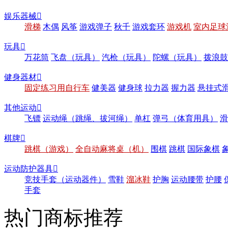
娱乐器械

滑梯
木偶
风筝
游戏弹子
秋千
游戏套环
游戏机
室内足球
玩具

万花筒
飞盘（玩具）
汽枪（玩具）
陀螺（玩具）
拨浪鼓
健身器材

固定练习用自行车
健美器
健身球
拉力器
握力器
悬挂式
其他运动

飞镖
运动绳（跳绳、拔河绳）
单杠
弹弓（体育用具）
滑
棋牌

跳棋（游戏）
全自动麻将桌（机）
围棋
跳棋
国际象棋
运动防护器具

竞技手套（运动器件）
雪鞋
溜冰鞋
护胸
运动腰带
护腰
手套
热门商标推荐