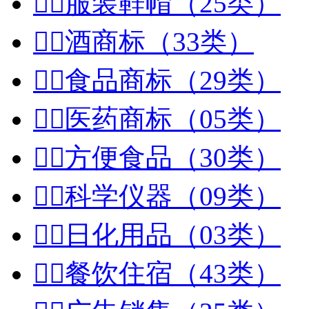


服装鞋帽（25类）


酒商标（33类）


食品商标（29类）


医药商标（05类）


方便食品（30类）


科学仪器（09类）


日化用品（03类）


餐饮住宿（43类）