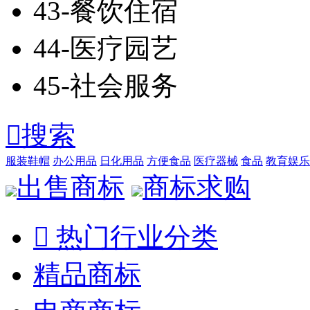
43-餐饮住宿
44-医疗园艺
45-社会服务

搜索
服装鞋帽
办公用品
日化用品
方便食品
医疗器械
食品
教育娱乐
出售商标
商标求购

热门行业分类
精品商标