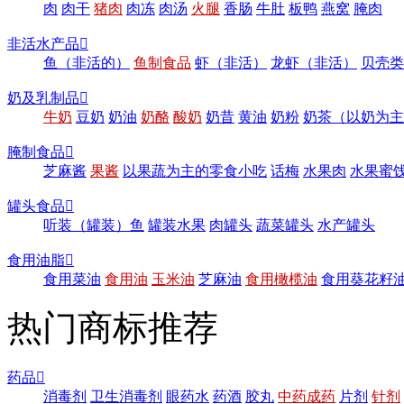
肉
肉干
猪肉
肉冻
肉汤
火腿
香肠
牛肚
板鸭
燕窝
腌肉
非活水产品

鱼（非活的）
鱼制食品
虾（非活）
龙虾（非活）
贝壳类
奶及乳制品

牛奶
豆奶
奶油
奶酪
酸奶
奶昔
黄油
奶粉
奶茶（以奶为主
腌制食品

芝麻酱
果酱
以果蔬为主的零食小吃
话梅
水果肉
水果蜜
罐头食品

听装（罐装）鱼
罐装水果
肉罐头
蔬菜罐头
水产罐头
食用油脂

食用菜油
食用油
玉米油
芝麻油
食用橄榄油
食用葵花籽
热门商标推荐
药品

消毒剂
卫生消毒剂
眼药水
药酒
胶丸
中药成药
片剂
针剂