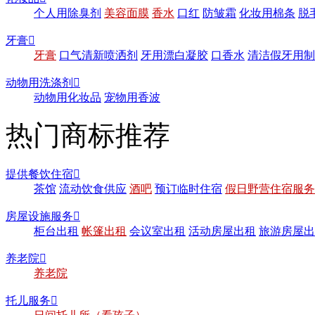
个人用除臭剂
美容面膜
香水
口红
防皱霜
化妆用棉条
脱
牙膏

牙膏
口气清新喷洒剂
牙用漂白凝胶
口香水
清洁假牙用制
动物用洗涤剂

动物用化妆品
宠物用香波
热门商标推荐
提供餐饮住宿

茶馆
流动饮食供应
酒吧
预订临时住宿
假日野营住宿服务
房屋设施服务

柜台出租
帐篷出租
会议室出租
活动房屋出租
旅游房屋出
养老院

养老院
托儿服务
