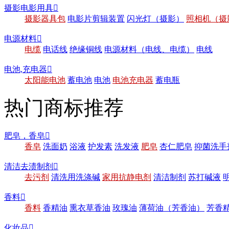
摄影电影用具

摄影器具包
电影片剪辑装置
闪光灯（摄影）
照相机（摄
电源材料

电缆
电话线
绝缘铜线
电源材料（电线、电缆）
电线
电池,充电器

太阳能电池
蓄电池
电池
电池充电器
蓄电瓶
热门商标推荐
肥皂，香皂

香皂
洗面奶
浴液
护发素
洗发液
肥皂
杏仁肥皂
抑菌洗手
清洁去渍制剂

去污剂
清洗用洗涤碱
家用抗静电剂
清洁制剂
苏打碱液
香料

香料
香精油
熏衣草香油
玫瑰油
薄荷油（芳香油）
芳香
化妆品
