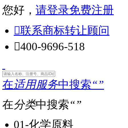
您好，
请登录
免费注册

联系商标转让顾问

400-9696-518
在
适用服务
中搜索
“
”
在
分类
中搜索
“
”
01-化学原料