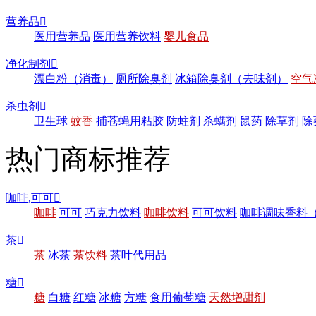
营养品

医用营养品
医用营养饮料
婴儿食品
净化制剂

漂白粉（消毒）
厕所除臭剂
冰箱除臭剂（去味剂）
空气
杀虫剂

卫生球
蚊香
捕苍蝇用粘胶
防蛀剂
杀螨剂
鼠药
除草剂
除
热门商标推荐
咖啡,可可

咖啡
可可
巧克力饮料
咖啡饮料
可可饮料
咖啡调味香料
茶

茶
冰茶
茶饮料
茶叶代用品
糖

糖
白糖
红糖
冰糖
方糖
食用葡萄糖
天然增甜剂