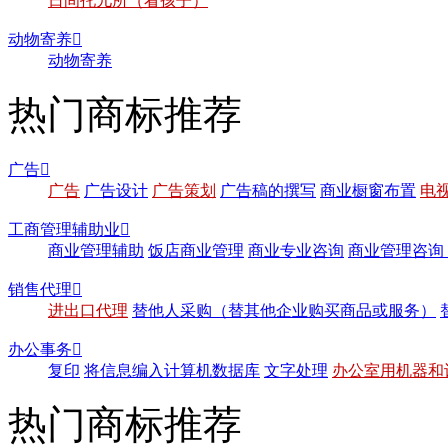
日间托儿所（看孩子）
动物寄养

动物寄养
热门商标推荐
广告

广告
广告设计
广告策划
广告稿的撰写
商业橱窗布置
电
工商管理辅助业

商业管理辅助
饭店商业管理
商业专业咨询
商业管理咨询
销售代理

进出口代理
替他人采购（替其他企业购买商品或服务）
办公事务

复印
将信息编入计算机数据库
文字处理
办公室用机器和
热门商标推荐