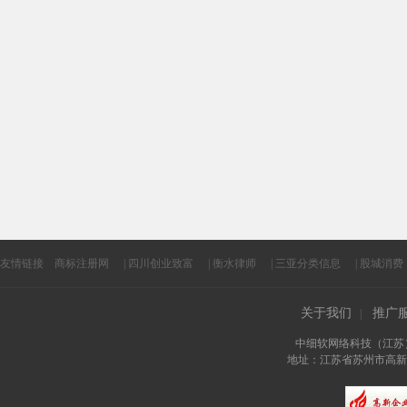
友情链接
商标注册网
|
四川创业致富
|
衡水律师
|
三亚分类信息
|
股城消费
关于我们
推广
|
中细软网络科技（江苏
地址：江苏省苏州市高新区长