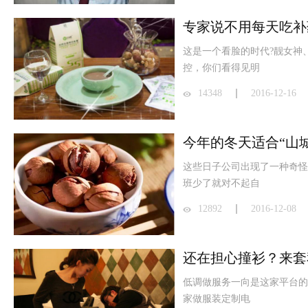
这是一个看脸的时代?靓女神
控，你们看得见明
14348
2016-12-16
今年的冬天适合“山
这些日子公司出现了一种奇怪
班少了就对不起自
12892
2016-12-08
还在担心撞衫？来套
低调做服务一向是这家平台的
家做服装定制电