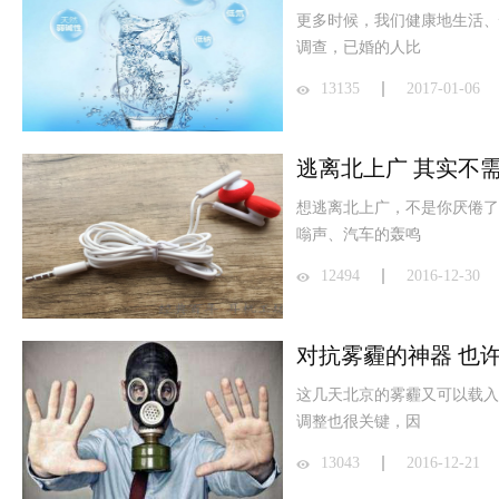
更多时候，我们健康地生活、
调查，已婚的人比
13135
2017-01-06
逃离北上广 其实不
想逃离北上广，不是你厌倦了
嗡声、汽车的轰鸣
12494
2016-12-30
对抗雾霾的神器 也
这几天北京的雾霾又可以载入
调整也很关键，因
13043
2016-12-21