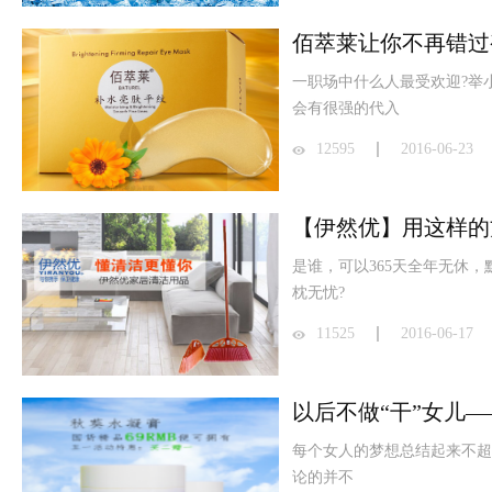
佰萃莱让你不再错过
一职场中什么人最受欢迎?举
会有很强的代入
12595
2016-06-23
【伊然优】用这样的
是谁，可以365天全年无休
枕无忧?
11525
2016-06-17
以后不做“干”女儿—
每个女人的梦想总结起来不超过
论的并不