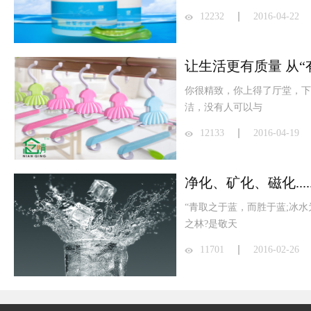
12232
2016-04-22
让生活更有质量 从“
你很精致，你上得了厅堂，下
洁，没有人可以与
12133
2016-04-19
净化、矿化、磁化...
“青取之于蓝，而胜于蓝;冰
之林?是敬天
11701
2016-02-26