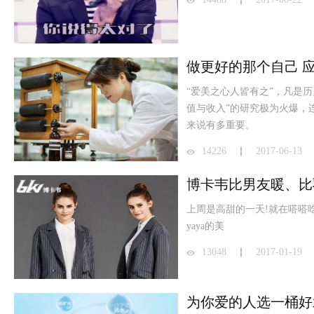
做更好的那个自己 
“爱美之心人皆有之”，凡是
值与收入”的研究极为火爆，
来说有多重要。
14226
2017-06-13
博卡韦比男友暖、比
上周是高甜的一天!就在嗒嗒
yaya的美
13048
2017-01-19